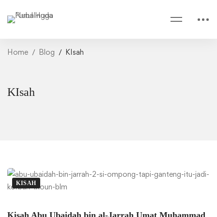
Home
Blog
KIsah
KIsah
KISAH
Kisah Abu Ubaidah bin al-Jarrah Umat Muhammad