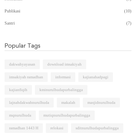
Publikasi
(10)
Santri
(7)
Popular Tags
dakwahyayasan
download imsakiyah
imsakiyah ramadhan
informasi
kajianahadpagi
kajianfiqih
kminurulhudapurbalingga
lajnahdakwahnurulhuda
makalah
masjidnurulhuda
mqnurulhuda
mutiqnurulhudapurbalingga
ramadhan 1443 H
relokasi
sditnurulhudapurbalingga