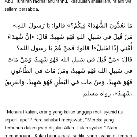
Abu Hurairah radhiallahu ‘anhu, Rasulullah shallallahu ‘alaihi wa
sallam bersabda,
«مَا تَعُدُّونَ الشُّهَدَاءَ فِيكُمْ؟» قالوا: يَا رَسولَ اللهِ،
مَنْ قُتِلَ في سَبيلِ اللهِ فَهُوَ شَهِيدٌ. قَالَ: «إنَّ شُهَدَاءَ
أُمَّتِي إِذًا لَقَليلٌ»! قالوا: فَمَنْ هُمْ يَا رسول الله؟
قَالَ: «مَنْ قُتِلَ في سَبيلِ الله فَهُوَ شَهِيدٌ، وَمَنْ مَاتَ
في سَبيلِ الله فَهُوَ شَهِيدٌ، وَمَنْ مَاتَ في الطَّاعُونِ
فَهُوَ شَهِيدٌ، وَمَنْ مَاتَ في البَطْنِ فَهُوَ شَهِيدٌ، وَالغَرِيقُ
شَهِيدٌ». رواه مسلم.
“Menurut kalian, orang yang kalian anggap mati syahid itu
seperti apa”? Para sahabat menjawab, “Mereka yang
terbunuh dalam jihad di jalan Allah. Itulah syahid.” Nabi
menanggapi, “Kalau begitu pasti sedikit yang syahid di tengah