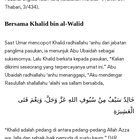
Thabari, 3/434).
Bersama Khalid bin al-Walid
Saat Umar mencopot Khalid radhiallahu ‘anhu dari jabatan
panglima pasukan, ia menunjuk Abu Ubaidah sebagai
suksesornya. Lalu Khalid berkata kepada pasukan, “Kalian
dikirimi seseorang yang terpercayanya umat ini.” Abu
Ubaidah radhiallahu ‘anhu menanggapi, “Aku mendengar
Rasulullah shallallahu ‘alaihi wa sallam bersabda,
خَالِدٌ سَيْفٌ مِنْ سُيُوفِ اللهِ عَزَّ وَجَلَّ، وَنِعْمَ فَتَى
الْعَشِيرَةِ
“Khalid adalah pedang di antara pedang-pedang Allah Azza
wa Jalla dan sebaik-baik pemuda di suatu kaum.” [HR.