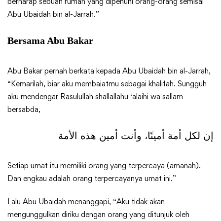
berharap sebuah rumah yang dipenuhi orang-orang semisal
Abu Ubaidah bin al-Jarrah.”
Bersama Abu Bakar
Abu Bakar pernah berkata kepada Abu Ubaidah bin al-Jarrah,
“Kemarilah, biar aku membaiatmu sebagai khalifah. Sungguh
aku mendengar Rasulullah shallallahu ‘alaihi wa sallam
bersabda,
إن لكل أمة أمينًا، وأنت أمين هذه الأمة
Setiap umat itu memiliki orang yang terpercaya (amanah).
Dan engkau adalah orang terpercayanya umat ini.”
Lalu Abu Ubaidah menanggapi, “Aku tidak akan
mengunggulkan diriku dengan orang yang ditunjuk oleh