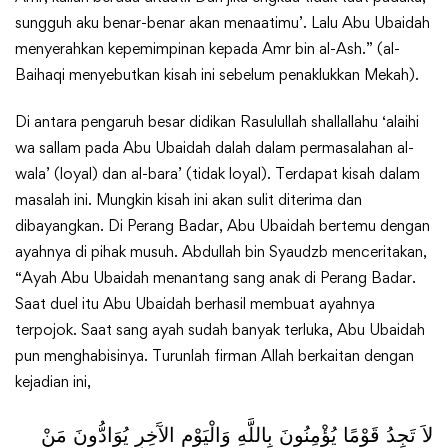
sungguh aku benar-benar akan menaatimu’. Lalu Abu Ubaidah
menyerahkan kepemimpinan kepada Amr bin al-Ash.” (al-
Baihaqi menyebutkan kisah ini sebelum penaklukkan Mekah).
Di antara pengaruh besar didikan Rasulullah shallallahu ‘alaihi
wa sallam pada Abu Ubaidah dalah dalam permasalahan al-
wala’ (loyal) dan al-bara’ (tidak loyal). Terdapat kisah dalam
masalah ini. Mungkin kisah ini akan sulit diterima dan
dibayangkan. Di Perang Badar, Abu Ubaidah bertemu dengan
ayahnya di pihak musuh. Abdullah bin Syaudzb menceritakan,
“Ayah Abu Ubaidah menantang sang anak di Perang Badar.
Saat duel itu Abu Ubaidah berhasil membuat ayahnya
terpojok. Saat sang ayah sudah banyak terluka, Abu Ubaidah
pun menghabisinya. Turunlah firman Allah berkaitan dengan
kejadian ini,
لاَ تَجِدُ قَوْمًا يُؤْمِنُونَ بِاللَّهِ وَالْيَوْمِ الآَخِرِ يُوَادُّونَ مَنْ