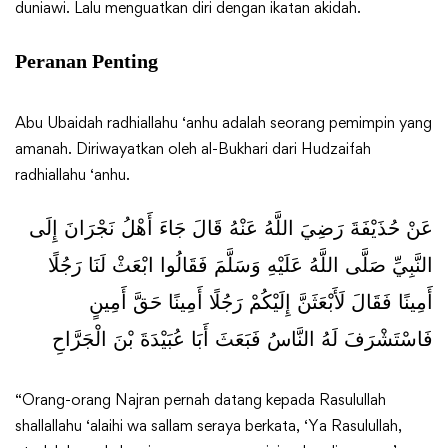
duniawi. Lalu menguatkan diri dengan ikatan akidah.
Peranan Penting
Abu Ubaidah radhiallahu ‘anhu adalah seorang pemimpin yang
amanah. Diriwayatkan oleh al-Bukhari dari Hudzaifah
radhiallahu ‘anhu.
عَنْ حُذَيْفَةَ رَضِيَ اللَّهُ عَنْهُ قَالَ جَاءَ أَهْلُ نَجْرَانَ إِلَى
النَّبِيِّ صَلَّى اللَّهُ عَلَيْهِ وَسَلَّمَ فَقَالُوا ابْعَثْ لَنَا رَجُلًا
أَمِينًا فَقَالَ لَأَبْعَثَنَّ إِلَيْكُمْ رَجُلًا أَمِينًا حَقَّ أَمِينٍ
فَاسْتَشْرَفَ لَهُ النَّاسُ فَبَعَثَ أَبَا عُبَيْدَةَ بْنَ الْجَرَّاحِ
“Orang-orang Najran pernah datang kepada Rasulullah
shallallahu ‘alaihi wa sallam seraya berkata, ‘Ya Rasulullah,