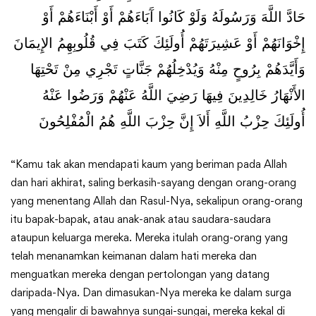
حَادَّ اللَّهَ وَرَسُولَهُ وَلَوْ كَانُوا آَبَاءَهُمْ أَوْ أَبْنَاءَهُمْ أَوْ
إِخْوَانَهُمْ أَوْ عَشِيرَتَهُمْ أُولَئِكَ كَتَبَ فِي قُلُوبِهِمُ الإِيمَانَ
وَأَيَّدَهُمْ بِرُوحٍ مِنْهُ وَيُدْخِلُهُمْ جَنَّاتٍ تَجْرِي مِنْ تَحْتِهَا
الأَنْهَارُ خَالِدِينَ فِيهَا رَضِيَ اللَّهُ عَنْهُمْ وَرَضُوا عَنْهُ
أُولَئِكَ حِزْبُ اللَّهِ أَلاَ إِنَّ حِزْبَ اللَّهِ هُمُ الْمُفْلِحُونَ
“Kamu tak akan mendapati kaum yang beriman pada Allah
dan hari akhirat, saling berkasih-sayang dengan orang-orang
yang menentang Allah dan Rasul-Nya, sekalipun orang-orang
itu bapak-bapak, atau anak-anak atau saudara-saudara
ataupun keluarga mereka. Mereka itulah orang-orang yang
telah menanamkan keimanan dalam hati mereka dan
menguatkan mereka dengan pertolongan yang datang
daripada-Nya. Dan dimasukan-Nya mereka ke dalam surga
yang mengalir di bawahnya sungai-sungai, mereka kekal di