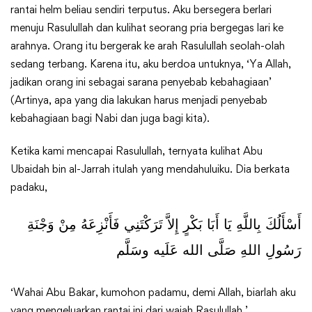
rantai helm beliau sendiri terputus. Aku bersegera berlari
menuju Rasulullah dan kulihat seorang pria bergegas lari ke
arahnya. Orang itu bergerak ke arah Rasulullah seolah-olah
sedang terbang. Karena itu, aku berdoa untuknya, ‘Ya Allah,
jadikan orang ini sebagai sarana penyebab kebahagiaan’
(Artinya, apa yang dia lakukan harus menjadi penyebab
kebahagiaan bagi Nabi dan juga bagi kita).
Ketika kami mencapai Rasulullah, ternyata kulihat Abu
Ubaidah bin al-Jarrah itulah yang mendahuluiku. Dia berkata
padaku,
أَسْأَلُكَ بِاللَّهِ يَا أَبَا بَكْرٍ إِلاَّ تَرَكْتَنِي فَأَنْزِعَهُ مِنْ وَجْنَةِ
رَسُولِ اللهِ صَلَّى الله عَلَيه وسَلَّم
‘Wahai Abu Bakar, kumohon padamu, demi Allah, biarlah aku
yang mengeluarkan rantai ini dari wajah Rasulullah.’