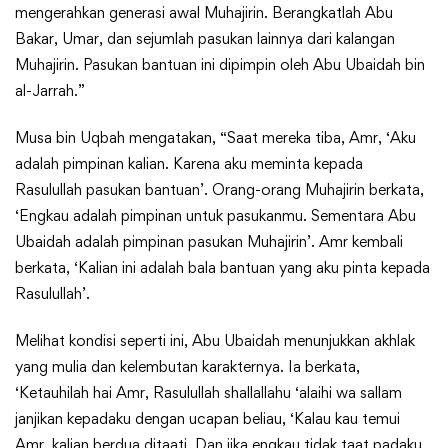
mengerahkan generasi awal Muhajirin. Berangkatlah Abu
Bakar, Umar, dan sejumlah pasukan lainnya dari kalangan
Muhajirin. Pasukan bantuan ini dipimpin oleh Abu Ubaidah bin
al-Jarrah.”
Musa bin Uqbah mengatakan, “Saat mereka tiba, Amr, ‘Aku
adalah pimpinan kalian. Karena aku meminta kepada
Rasulullah pasukan bantuan’. Orang-orang Muhajirin berkata,
‘Engkau adalah pimpinan untuk pasukanmu. Sementara Abu
Ubaidah adalah pimpinan pasukan Muhajirin’. Amr kembali
berkata, ‘Kalian ini adalah bala bantuan yang aku pinta kepada
Rasulullah’.
Melihat kondisi seperti ini, Abu Ubaidah menunjukkan akhlak
yang mulia dan kelembutan karakternya. Ia berkata,
‘Ketauhilah hai Amr, Rasulullah shallallahu ‘alaihi wa sallam
janjikan kepadaku dengan ucapan beliau, ‘Kalau kau temui
Amr, kalian berdua ditaati. Dan jika engkau tidak taat padaku,