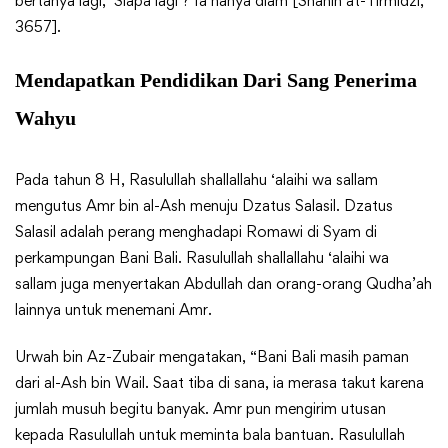
bertanya lagi, ‘Siapa lagi’? Ia hanya diam [Shahih at-Tirmidzi,
3657].
Mendapatkan Pendidikan Dari Sang Penerima
Wahyu
Pada tahun 8 H, Rasulullah shallallahu ‘alaihi wa sallam
mengutus Amr bin al-Ash menuju Dzatus Salasil. Dzatus
Salasil adalah perang menghadapi Romawi di Syam di
perkampungan Bani Bali. Rasulullah shallallahu ‘alaihi wa
sallam juga menyertakan Abdullah dan orang-orang Qudha’ah
lainnya untuk menemani Amr.
Urwah bin Az-Zubair mengatakan, “Bani Bali masih paman
dari al-Ash bin Wail. Saat tiba di sana, ia merasa takut karena
jumlah musuh begitu banyak. Amr pun mengirim utusan
kepada Rasulullah untuk meminta bala bantuan. Rasulullah