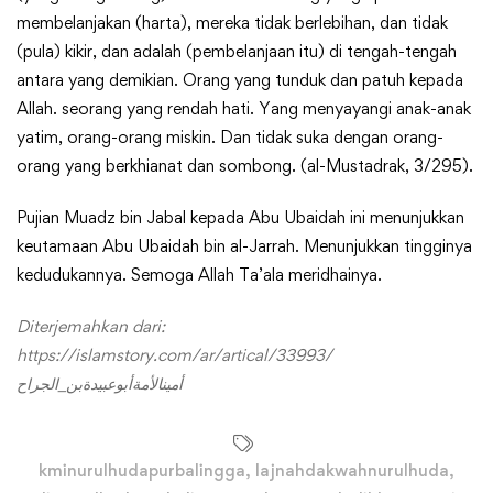
membelanjakan (harta), mereka tidak berlebihan, dan tidak
(pula) kikir, dan adalah (pembelanjaan itu) di tengah-tengah
antara yang demikian. Orang yang tunduk dan patuh kepada
Allah. seorang yang rendah hati. Yang menyayangi anak-anak
yatim, orang-orang miskin. Dan tidak suka dengan orang-
orang yang berkhianat dan sombong. (al-Mustadrak, 3/295).
Pujian Muadz bin Jabal kepada Abu Ubaidah ini menunjukkan
keutamaan Abu Ubaidah bin al-Jarrah. Menunjukkan tingginya
kedudukannya. Semoga Allah Ta’ala meridhainya.
Diterjemahkan dari:
https://islamstory.com/ar/artical/33993/
أمينالأمةأبوعبيدةبن_الجراح
kminurulhudapurbalingga
,
lajnahdakwahnurulhuda
,