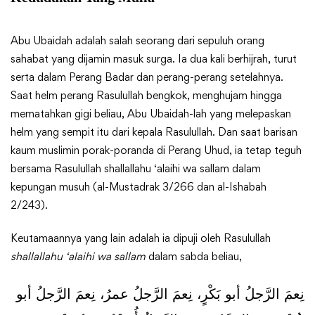
Abu Ubaidah adalah salah seorang dari sepuluh orang
sahabat yang dijamin masuk surga. Ia dua kali berhijrah, turut
serta dalam Perang Badar dan perang-perang setelahnya.
Saat helm perang Rasulullah bengkok, menghujam hingga
mematahkan gigi beliau, Abu Ubaidah-lah yang melepaskan
helm yang sempit itu dari kepala Rasulullah. Dan saat barisan
kaum muslimin porak-poranda di Perang Uhud, ia tetap teguh
bersama Rasulullah shallallahu ‘alaihi wa sallam dalam
kepungan musuh (al-Mustadrak 3/266 dan al-Ishabah
2/243).
Keutamaannya yang lain adalah ia dipuji oleh Rasulullah
shallallahu ‘alaihi wa sallam
dalam sabda beliau,
نِعمَ الرَّجلُ أبو بَكْرٍ، نِعمَ الرَّجلُ عمرُ، نِعمَ الرَّجلُ أبو