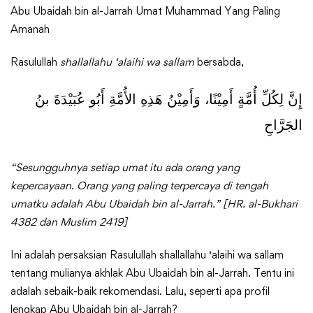
al-
Abu Ubaidah bin al-Jarrah Umat Muhammad Yang Paling
Amanah
Jarrah
Umat
Rasulullah
shallallahu ‘alaihi wa sallam
bersabda,
Muhammad
إِنَّ لِكُلِّ أُمَّةٍ أَمِيْنًا، وَأَمِيْنُ هَذِهِ الأُمَّةِ أَبُو عُبَيْدَةَ بنُ
الجَرَّاحِ
yang
paling
“Sesungguhnya setiap umat itu ada orang yang
Amanah.
kepercayaan. Orang yang paling terpercaya di tengah
umatku adalah Abu Ubaidah bin al-Jarrah.” [HR. al-Bukhari
4382 dan Muslim 2419]
Ini adalah persaksian Rasulullah shallallahu ‘alaihi wa sallam
tentang mulianya akhlak Abu Ubaidah bin al-Jarrah. Tentu ini
adalah sebaik-baik rekomendasi. Lalu, seperti apa profil
lengkap Abu Ubaidah bin al-Jarrah?